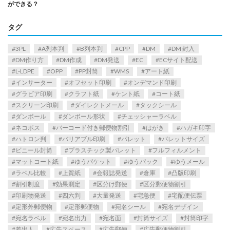
ができる？
タグ
3PL
A列本判
B列本判
CPP
DM
DM 封入
DM作り方
DM作成
DM発送
EC
ECサイト配送
L-LDPE
OPP
PP封筒
WMS
アート紙
インサーター
オフセット印刷
オンデマンド印刷
グラビア印刷
クラフト紙
ケント紙
コート紙
スクリーン印刷
ダイレクトメール
タックシール
ダンボール
ダンボール形状
チェッシャーラベル
ネコポス
バーコード付き郵便物割引
はがき
ハガキ印字
ハトロン判
バリアブル印刷
パレット
パレットサイズ
ビニール封筒
プラスチック製パレット
フルフィルメント
マットコート紙
ゆうパケット
ゆうパック
ゆうメール
ラベル比較
上質紙
会報誌発送
倉庫
凸版印刷
割引制度
効果測定
区分け郵便
区分郵便物割引
印刷物発送
四六判
大量発送
宅急便
宅配便伝票
定形外郵便物
定形郵便物
宛名シール
宛名デザイン
宛名ラベル
宛名出力
宛名面
封筒サイズ
封筒印字
差出人
広告スペース
広告郵便
広告郵便物割引