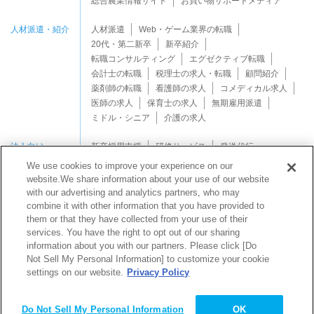
総合農業情報サイト
お買い物サポートメディア
人材派遣・紹介
人材派遣
Web・ゲーム業界の転職
20代・第二新卒
新卒紹介
転職コンサルティング
エグゼクティブ転職
会計士の転職
税理士の求人・転職
顧問紹介
薬剤師の転職
看護師の求人
コメディカル求人
医師の求人
保育士の求人
無期雇用派遣
ミドル・シニア
介護の求人
法人向け
新卒採用支援
研修サービス
発送代行
We use cookies to improve your experience on our
website.We share information about your use of our website
with our advertising and analytics partners, who may
combine it with other information that you have provided to
them or that they have collected from your use of their
services. You have the right to opt out of our sharing
Copyright © Mynavi Support Corporation All rights reserved.
information about you with our partners. Please click [Do
Not Sell My Personal Information] to customize your cookie
settings on our website.
Privacy Policy
マイナビサポートなら
発送代行業務
を
ワンストップ
サポート
！
で
Do Not Sell My Personal Information
OK