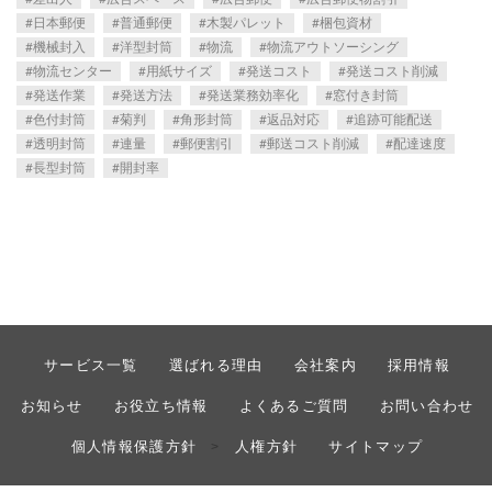
日本郵便
普通郵便
木製パレット
梱包資材
機械封入
洋型封筒
物流
物流アウトソーシング
物流センター
用紙サイズ
発送コスト
発送コスト削減
発送作業
発送方法
発送業務効率化
窓付き封筒
色付封筒
菊判
角形封筒
返品対応
追跡可能配送
透明封筒
連量
郵便割引
郵送コスト削減
配達速度
長型封筒
開封率
サービス一覧
選ばれる理由
会社案内
採用情報
お知らせ
お役立ち情報
よくあるご質問
お問い合わせ
個人情報保護方針
人権方針
サイトマップ
>