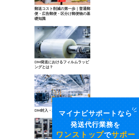
郵送コスト削減の第一歩｜普通郵
便・広告郵便・区分け郵便物の基
礎知識
DM発送におけるフィルムラッピ
ングとは？
DM封入・封緘の機械が丸わかり
マイナビサポートなら
発送代行業務
を
ワンストップ
サポー
で