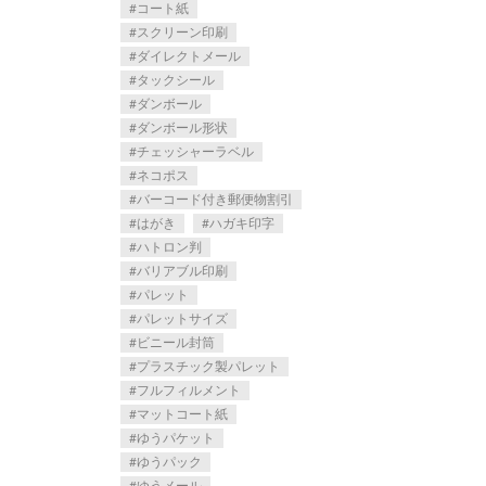
コート紙
スクリーン印刷
ダイレクトメール
タックシール
ダンボール
ダンボール形状
チェッシャーラベル
ネコポス
バーコード付き郵便物割引
はがき
ハガキ印字
ハトロン判
バリアブル印刷
パレット
パレットサイズ
ビニール封筒
プラスチック製パレット
フルフィルメント
マットコート紙
ゆうパケット
ゆうパック
ゆうメール