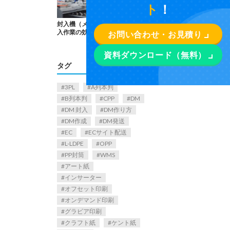
ト
！
封入機（メールロボ）を解説｜封
入作業の効率化の鍵
お問い合わせ・お見積り
資料ダウンロード（無料）
タグ
3PL
A列本判
B列本判
CPP
DM
DM 封入
DM作り方
DM作成
DM発送
EC
ECサイト配送
L-LDPE
OPP
PP封筒
WMS
アート紙
インサーター
オフセット印刷
オンデマンド印刷
グラビア印刷
クラフト紙
ケント紙