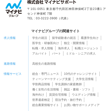
〒101-0051 東京都千代田区神田神保町2丁目23番1 ア
センド神保町 7階
TEL : 03-3222-3900（代表）
マイナビグループの関連サイト
求人情報
学生の就活
留学経験者の就活
看護学生向け
医学生・研修医向け
独立・開業情報
転職・求人情報
海外求人
転職エージェント
アルバイト
パート
ミドル・シニアの求人
進路情報
高校生の進路情報
情報サービス
総合・専門ニュース
10代のチャレンジサイト
ティーンマーケティング支援
大学生活情報
学割商品情報
学生講師の家庭教師
働く女性の生活情報
雑誌・書籍・ソフト
海外向け
賃貸住宅情報
ウエディング情報
世界遺産検定
宿泊予約・旅行予約
総合農業情報サイト
お買い物サポートメディア