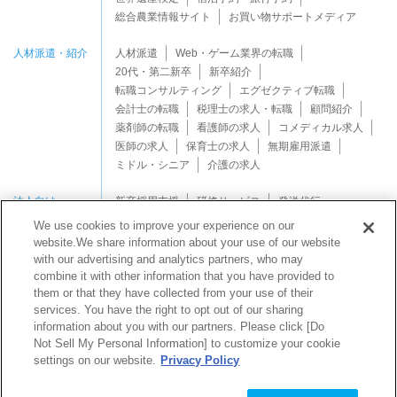
総合農業情報サイト
お買い物サポートメディア
人材派遣・紹介
人材派遣
Web・ゲーム業界の転職
20代・第二新卒
新卒紹介
転職コンサルティング
エグゼクティブ転職
会計士の転職
税理士の求人・転職
顧問紹介
薬剤師の転職
看護師の求人
コメディカル求人
医師の求人
保育士の求人
無期雇用派遣
ミドル・シニア
介護の求人
法人向け
新卒採用支援
研修サービス
発送代行
We use cookies to improve your experience on our
website.We share information about your use of our website
with our advertising and analytics partners, who may
combine it with other information that you have provided to
them or that they have collected from your use of their
services. You have the right to opt out of our sharing
Copyright © Mynavi Support Corporation All rights reserved.
information about you with our partners. Please click [Do
Not Sell My Personal Information] to customize your cookie
settings on our website.
Privacy Policy
マイナビサポートなら
発送代行業務
を
ワンストップ
サポート
！
で