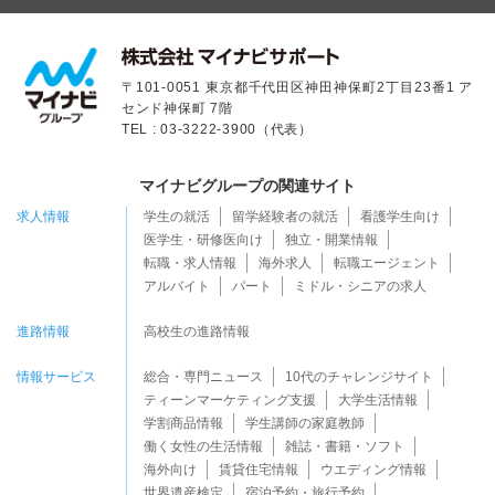
〒101-0051 東京都千代田区神田神保町2丁目23番1 ア
センド神保町 7階
TEL : 03-3222-3900（代表）
マイナビグループの関連サイト
求人情報
学生の就活
留学経験者の就活
看護学生向け
医学生・研修医向け
独立・開業情報
転職・求人情報
海外求人
転職エージェント
アルバイト
パート
ミドル・シニアの求人
進路情報
高校生の進路情報
情報サービス
総合・専門ニュース
10代のチャレンジサイト
ティーンマーケティング支援
大学生活情報
学割商品情報
学生講師の家庭教師
働く女性の生活情報
雑誌・書籍・ソフト
海外向け
賃貸住宅情報
ウエディング情報
世界遺産検定
宿泊予約・旅行予約