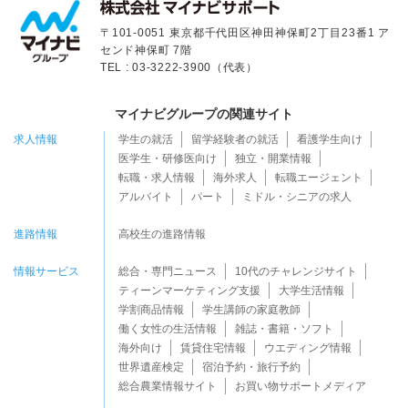
〒101-0051 東京都千代田区神田神保町2丁目23番1 ア
センド神保町 7階
TEL : 03-3222-3900（代表）
マイナビグループの関連サイト
求人情報
学生の就活
留学経験者の就活
看護学生向け
医学生・研修医向け
独立・開業情報
転職・求人情報
海外求人
転職エージェント
アルバイト
パート
ミドル・シニアの求人
進路情報
高校生の進路情報
情報サービス
総合・専門ニュース
10代のチャレンジサイト
ティーンマーケティング支援
大学生活情報
学割商品情報
学生講師の家庭教師
働く女性の生活情報
雑誌・書籍・ソフト
海外向け
賃貸住宅情報
ウエディング情報
世界遺産検定
宿泊予約・旅行予約
総合農業情報サイト
お買い物サポートメディア