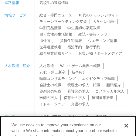
進路情報
高校生の進路情報
情報サービス
総合・専門ニュース
10代のチャレンジサイト
ティーンマーケティング支援
大学生活情報
学割商品情報
学生講師の家庭教師
働く女性の生活情報
雑誌・書籍・ソフト
海外向け
賃貸住宅情報
ウエディング情報
世界遺産検定
宿泊予約・旅行予約
総合農業情報サイト
お買い物サポートメディア
人材派遣・紹介
人材派遣
Web・ゲーム業界の転職
20代・第二新卒
新卒紹介
転職コンサルティング
エグゼクティブ転職
会計士の転職
税理士の求人・転職
顧問紹介
薬剤師の転職
看護師の求人
コメディカル求人
医師の求人
保育士の求人
無期雇用派遣
ミドル・シニア
介護の求人
法人向け
新卒採用支援
研修サービス
発送代行
We use cookies to improve your experience on our
website.We share information about your use of our website