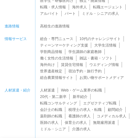
医学生・研修医向け
独立・開業情報
転職・求人情報
海外求人
転職エージェント
アルバイト
パート
ミドル・シニアの求人
進路情報
高校生の進路情報
情報サービス
総合・専門ニュース
10代のチャレンジサイト
ティーンマーケティング支援
大学生活情報
学割商品情報
学生講師の家庭教師
働く女性の生活情報
雑誌・書籍・ソフト
海外向け
賃貸住宅情報
ウエディング情報
世界遺産検定
宿泊予約・旅行予約
総合農業情報サイト
お買い物サポートメディア
人材派遣・紹介
人材派遣
Web・ゲーム業界の転職
20代・第二新卒
新卒紹介
転職コンサルティング
エグゼクティブ転職
会計士の転職
税理士の求人・転職
顧問紹介
薬剤師の転職
看護師の求人
コメディカル求人
医師の求人
保育士の求人
無期雇用派遣
ミドル・シニア
介護の求人