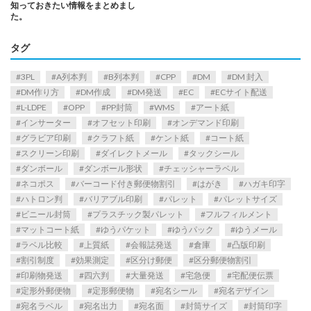
知っておきたい情報をまとめまし
た。
タグ
3PL
A列本判
B列本判
CPP
DM
DM 封入
DM作り方
DM作成
DM発送
EC
ECサイト配送
L-LDPE
OPP
PP封筒
WMS
アート紙
インサーター
オフセット印刷
オンデマンド印刷
グラビア印刷
クラフト紙
ケント紙
コート紙
スクリーン印刷
ダイレクトメール
タックシール
ダンボール
ダンボール形状
チェッシャーラベル
ネコポス
バーコード付き郵便物割引
はがき
ハガキ印字
ハトロン判
バリアブル印刷
パレット
パレットサイズ
ビニール封筒
プラスチック製パレット
フルフィルメント
マットコート紙
ゆうパケット
ゆうパック
ゆうメール
ラベル比較
上質紙
会報誌発送
倉庫
凸版印刷
割引制度
効果測定
区分け郵便
区分郵便物割引
印刷物発送
四六判
大量発送
宅急便
宅配便伝票
定形外郵便物
定形郵便物
宛名シール
宛名デザイン
宛名ラベル
宛名出力
宛名面
封筒サイズ
封筒印字