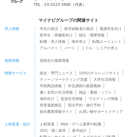
TEL : 03-3222-3900（代表）
マイナビグループの関連サイト
求人情報
学生の就活
留学経験者の就活
看護学生向け
医学生・研修医向け
独立・開業情報
転職・求人情報
海外求人
転職エージェント
アルバイト
パート
ミドル・シニアの求人
進路情報
高校生の進路情報
情報サービス
総合・専門ニュース
10代のチャレンジサイト
ティーンマーケティング支援
大学生活情報
学割商品情報
学生講師の家庭教師
働く女性の生活情報
雑誌・書籍・ソフト
海外向け
賃貸住宅情報
ウエディング情報
世界遺産検定
宿泊予約・旅行予約
総合農業情報サイト
お買い物サポートメディア
人材派遣・紹介
人材派遣
Web・ゲーム業界の転職
20代・第二新卒
新卒紹介
転職コンサルティング
エグゼクティブ転職