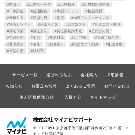
差出人
広告スペース
広告郵便
広告郵便物割引
日本郵便
普通郵便
木製パレット
梱包資材
機械封入
洋型封筒
物流
物流アウトソーシング
物流センター
用紙サイズ
発送コスト
発送コスト削減
発送作業
発送方法
発送業務効率化
窓付き封筒
色付封筒
菊判
角形封筒
返品対応
追跡可能配送
透明封筒
連量
郵便割引
郵送コスト削減
配達速度
長型封筒
開封率
サービス一覧
選ばれる理由
会社案内
採用情報
お知らせ
お役立ち情報
よくあるご質問
お問い合わせ
個人情報保護方針
人権方針
サイトマップ
>
〒101-0051 東京都千代田区神田神保町2丁目23番1 ア
センド神保町 7階