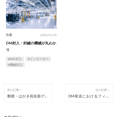
作業
2026.01.30
DM封入・封緘の機械が丸わか
り
DM 封入
インサーター
機械封入
前の記事へ
次の記事へ
郵便・はがき宛名面デザ
DM発送におけるフィル
インの守るべきルール
ムラッピングとは？