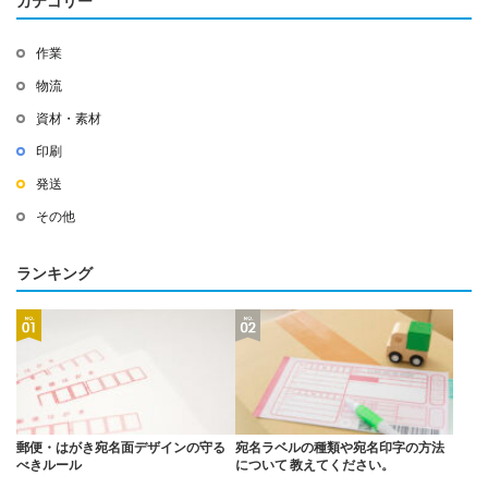
カテゴリー
作業
物流
資材・素材
印刷
発送
その他
ランキング
郵便・はがき宛名面デザインの守る
宛名ラベルの種類や宛名印字の方法
べきルール
について 教えてください。