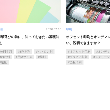
印刷
2020.07.10
印刷
用紙選びの前に、知っておきたい基礎知
オフセット印刷とオンデマ
識。
い、説明できますか？
A列本判
B列本判
ハトロン判
オフセット印刷
オンデマ
四六判
用紙サイズ
菊判
グラビア印刷
スクリーン
連量
凸版印刷