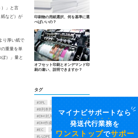
う）」と言
ト紙など）が
印刷物の用紙選択、何を基準に選
べばいいの？
がより厚い紙で
時の重量を単
つぼ）」量と
オフセット印刷とオンデマンド印
刷の違い、説明できますか？
タグ
3PL
A列本判
B列本判
CPP
DM
マイナビサポートなら
DM 封入
DM作り方
発送代行業務
を
DM作成
DM発送
EC
ECサイト配送
ワンストップ
サポー
で
L-LDPE
OPP