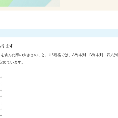
あります
を含んだ紙の大きさのこと。JIS規格では、A列本判、B列本判、四六
定めています。