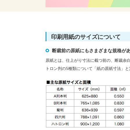
印刷用紙のサイズについて
断裁前の原紙にもさまざまな規格が
原紙とは、仕上がり寸法に截つ前の、断裁余白
トロン判の5種類について「紙の原紙寸法」と