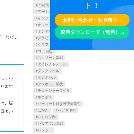
ト
！
PP封筒
WMS
アート紙
インサーター
お問い合わせ・お見積り
オフセット印刷
オンデマンド印刷
資料ダウンロード（無料）
す。ただし、
グラビア印刷
クラフト紙
ケント紙
コート紙
スクリーン印刷
ダイレクトメール
タックシール
）につい
ダンボール
ダンボール形状
なります
チェッシャーラベル
ネコポス
とは、届
バーコード付き郵便物割引
はがき
ハガキ印字
、日頃か
ハトロン判
。
バリアブル印刷
パレット