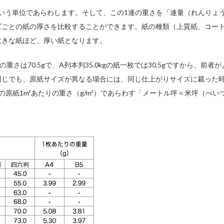
」という単位であらわします。そして、この1連の重さを「連量（れんりょ
ズごとの紙の厚さを比較することができます。紙の種類（上質紙、コー
大きな紙ほど、厚い紙となります。
の重さは70.5gで、A列本判35.0kgの紙一枚では30.5gですから、前者
同じでも、原紙サイズが異なる場合には、同じ仕上がりサイズに裁った
原紙1m²あたりの重さ（g/m²）であらわす「メートル坪＝米坪（べい