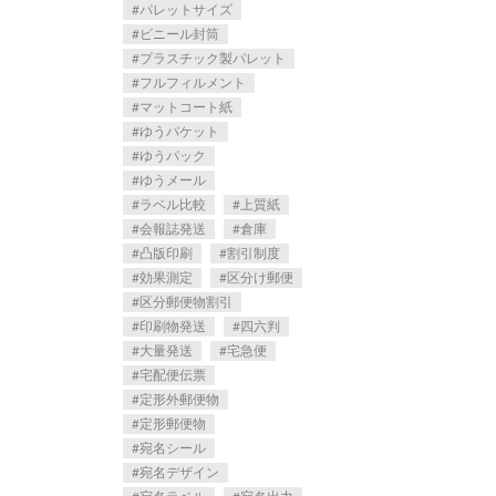
パレットサイズ
ビニール封筒
プラスチック製パレット
フルフィルメント
マットコート紙
ゆうパケット
ゆうパック
ゆうメール
ラベル比較
上質紙
会報誌発送
倉庫
凸版印刷
割引制度
効果測定
区分け郵便
区分郵便物割引
印刷物発送
四六判
大量発送
宅急便
宅配便伝票
定形外郵便物
定形郵便物
宛名シール
宛名デザイン