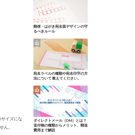
郵便・はがき宛名面デザインの守
るべきルール
宛名ラベルの種類や宛名印字の方
法について 教えてください。
のサイズにな
ダイレクトメール（DM）とは？
送付物の種類からメリット、郵送
ません。
費用まで解説