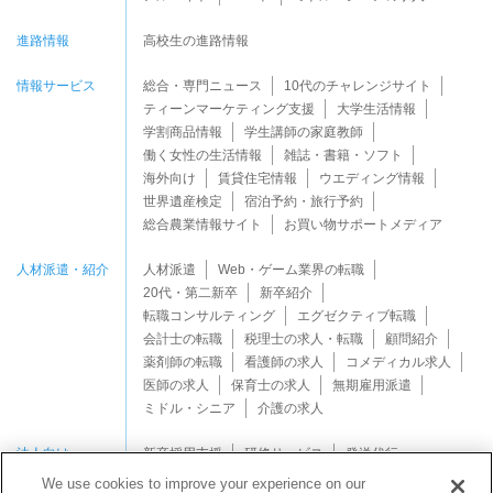
進路情報
高校生の進路情報
情報サービス
総合・専門ニュース
10代のチャレンジサイト
ティーンマーケティング支援
大学生活情報
学割商品情報
学生講師の家庭教師
働く女性の生活情報
雑誌・書籍・ソフト
海外向け
賃貸住宅情報
ウエディング情報
世界遺産検定
宿泊予約・旅行予約
総合農業情報サイト
お買い物サポートメディア
人材派遣・紹介
人材派遣
Web・ゲーム業界の転職
20代・第二新卒
新卒紹介
転職コンサルティング
エグゼクティブ転職
会計士の転職
税理士の求人・転職
顧問紹介
薬剤師の転職
看護師の求人
コメディカル求人
医師の求人
保育士の求人
無期雇用派遣
ミドル・シニア
介護の求人
法人向け
新卒採用支援
研修サービス
発送代行
We use cookies to improve your experience on our