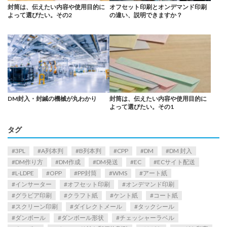
封筒は、伝えたい内容や使用目的に
オフセット印刷とオンデマンド印刷
よって選びたい。その2
の違い、説明できますか？
DM封入・封緘の機械が丸わかり
封筒は、伝えたい内容や使用目的に
よって選びたい。その1
タグ
3PL
A列本判
B列本判
CPP
DM
DM 封入
DM作り方
DM作成
DM発送
EC
ECサイト配送
L-LDPE
OPP
PP封筒
WMS
アート紙
インサーター
オフセット印刷
オンデマンド印刷
グラビア印刷
クラフト紙
ケント紙
コート紙
スクリーン印刷
ダイレクトメール
タックシール
ダンボール
ダンボール形状
チェッシャーラベル