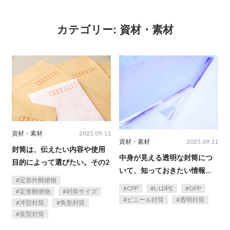
カテゴリー:
資材・素材
資材・素材
2025.09.11
資材・素材
2025.09.11
封筒は、伝えたい内容や使用
中身が見える透明な封筒につ
目的によって選びたい。その2
いて、知っておきたい情報を
定形外郵便物
まとめました。
CPP
L-LDPE
OPP
定形郵便物
封筒サイズ
ビニール封筒
透明封筒
洋型封筒
角形封筒
長型封筒