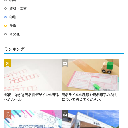
資材・素材
印刷
発送
その他
ランキング
郵便・はがき宛名面デザインの守る
宛名ラベルの種類や宛名印字の方法
べきルール
について 教えてください。