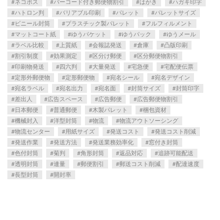
ネコポス
バーコード付き郵便物割引
はがき
ハガキ印字
ハトロン判
バリアブル印刷
パレット
パレットサイズ
ビニール封筒
プラスチック製パレット
フルフィルメント
マットコート紙
ゆうパケット
ゆうパック
ゆうメール
ラベル比較
上質紙
会報誌発送
倉庫
凸版印刷
割引制度
効果測定
区分け郵便
区分郵便物割引
印刷物発送
四六判
大量発送
宅急便
宅配便伝票
定形外郵便物
定形郵便物
宛名シール
宛名デザイン
宛名ラベル
宛名出力
宛名面
封筒サイズ
封筒印字
差出人
広告スペース
広告郵便
広告郵便物割引
日本郵便
普通郵便
木製パレット
梱包資材
機械封入
洋型封筒
物流
物流アウトソーシング
物流センター
用紙サイズ
発送コスト
発送コスト削減
発送作業
発送方法
発送業務効率化
窓付き封筒
色付封筒
菊判
角形封筒
返品対応
追跡可能配送
透明封筒
連量
郵便割引
郵送コスト削減
配達速度
長型封筒
開封率