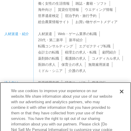
働く女性の生活情報
雑誌・書籍・ソフト
海外向け
賃貸住宅情報
ウエディング情報
世界遺産検定
宿泊予約・旅行予約
総合農業情報サイト
お買い物サポートメディア
人材派遣・紹介
人材派遣
Web・ゲーム業界の転職
20代・第二新卒
新卒紹介
転職コンサルティング
エグゼクティブ転職
会計士の転職
税理士の求人・転職
顧問紹介
薬剤師の転職
看護師の求人
コメディカル求人
医師の求人
保育士の求人
無期雇用派遣
ミドル・シニア
介護の求人
法人向け
新卒採用支援
研修サービス
発送代行
We use cookies to improve your experience on our
website.We share information about your use of our website
with our advertising and analytics partners, who may
combine it with other information that you have provided to
them or that they have collected from your use of their
services. You have the right to opt out of our sharing
Copyright © Mynavi Support Corporation All rights reserved.
information about you with our partners. Please click [Do
Not Sell My Personal Information] to customize your cookie