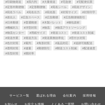
印刷物発送
四六判
大量発送
宅急便
宅配便伝票
定形外郵便物
定形郵便物
宛名シール
宛名デザイン
宛名ラベル
宛名出力
宛名面
封筒サイズ
封筒印字
差出人
広告スペース
広告郵便
広告郵便物割引
日本郵便
普通郵便
木製パレット
梱包資材
機械封入
洋型封筒
物流
物流アウトソーシング
物流センター
用紙サイズ
発送コスト
発送コスト削減
発送作業
発送方法
発送業務効率化
窓付き封筒
色付封筒
菊判
角形封筒
返品対応
追跡可能配送
透明封筒
連量
郵便割引
郵送コスト削減
配達速度
長型封筒
開封率
サービス一覧
選ばれる理由
会社案内
採用情報
お知らせ
お役立ち情報
よくあるご質問
お問い合わせ