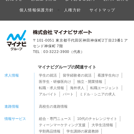
個人情報保護方針
人権方針
サイトマップ
>
〒101-0051 東京都千代田区神田神保町2丁目23番1 ア
センド神保町 7階
TEL : 03-3222-3900（代表）
マイナビグループの関連サイト
求人情報
学生の就活
留学経験者の就活
看護学生向け
医学生・研修医向け
独立・開業情報
転職・求人情報
海外求人
転職エージェント
アルバイト
パート
ミドル・シニアの求人
進路情報
高校生の進路情報
情報サービス
総合・専門ニュース
10代のチャレンジサイト
ティーンマーケティング支援
大学生活情報
学割商品情報
学生講師の家庭教師