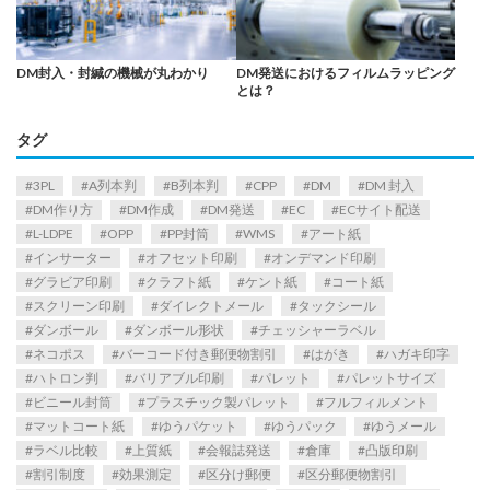
DM封入・封緘の機械が丸わかり
DM発送におけるフィルムラッピング
とは？
タグ
3PL
A列本判
B列本判
CPP
DM
DM 封入
DM作り方
DM作成
DM発送
EC
ECサイト配送
L-LDPE
OPP
PP封筒
WMS
アート紙
インサーター
オフセット印刷
オンデマンド印刷
グラビア印刷
クラフト紙
ケント紙
コート紙
スクリーン印刷
ダイレクトメール
タックシール
ダンボール
ダンボール形状
チェッシャーラベル
ネコポス
バーコード付き郵便物割引
はがき
ハガキ印字
ハトロン判
バリアブル印刷
パレット
パレットサイズ
ビニール封筒
プラスチック製パレット
フルフィルメント
マットコート紙
ゆうパケット
ゆうパック
ゆうメール
ラベル比較
上質紙
会報誌発送
倉庫
凸版印刷
割引制度
効果測定
区分け郵便
区分郵便物割引