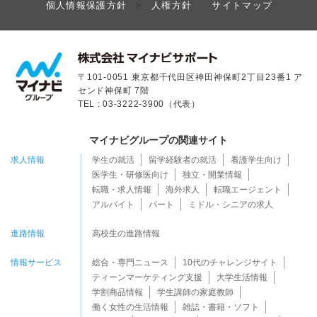
個人情報保護方針
人権方針
サイトマップ
>
〒101-0051 東京都千代田区神田神保町2丁目23番1 ア
センド神保町 7階
TEL : 03-3222-3900（代表）
マイナビグループの関連サイト
求人情報
学生の就活
留学経験者の就活
看護学生向け
医学生・研修医向け
独立・開業情報
転職・求人情報
海外求人
転職エージェント
アルバイト
パート
ミドル・シニアの求人
進路情報
高校生の進路情報
情報サービス
総合・専門ニュース
10代のチャレンジサイト
ティーンマーケティング支援
大学生活情報
学割商品情報
学生講師の家庭教師
働く女性の生活情報
雑誌・書籍・ソフト