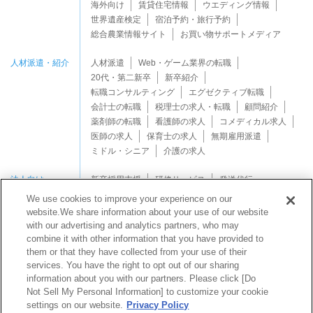
海外向け
賃貸住宅情報
ウエディング情報
世界遺産検定
宿泊予約・旅行予約
総合農業情報サイト
お買い物サポートメディア
人材派遣・紹介
人材派遣
Web・ゲーム業界の転職
20代・第二新卒
新卒紹介
転職コンサルティング
エグゼクティブ転職
会計士の転職
税理士の求人・転職
顧問紹介
薬剤師の転職
看護師の求人
コメディカル求人
医師の求人
保育士の求人
無期雇用派遣
ミドル・シニア
介護の求人
法人向け
新卒採用支援
研修サービス
発送代行
We use cookies to improve your experience on our
website.We share information about your use of our website
with our advertising and analytics partners, who may
combine it with other information that you have provided to
them or that they have collected from your use of their
services. You have the right to opt out of our sharing
Copyright © Mynavi Support Corporation All rights reserved.
information about you with our partners. Please click [Do
Not Sell My Personal Information] to customize your cookie
settings on our website.
Privacy Policy
マイナビサポートなら
発送代行業務
を