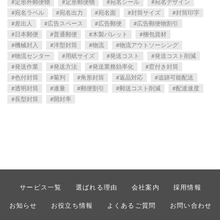
定形外郵便物
定形郵便物
宛名シール
宛名デザイン
宛名ラベル
宛名出力
宛名面
封筒サイズ
封筒印字
差出人
広告スペース
広告郵便
広告郵便物割引
日本郵便
普通郵便
木製パレット
梱包資材
機械封入
洋型封筒
物流
物流アウトソーシング
物流センター
用紙サイズ
発送コスト
発送コスト削減
発送作業
発送方法
発送業務効率化
窓付き封筒
色付封筒
菊判
角形封筒
返品対応
追跡可能配送
透明封筒
連量
郵便割引
郵送コスト削減
配達速度
長型封筒
開封率
サービス一覧
選ばれる理由
会社案内
採用情報
お知らせ
お役立ち情報
よくあるご質問
お問い合わせ