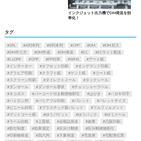
インクジェット出力機でDM発送を効
率化！
タグ
3PL
A列本判
B列本判
CPP
DM
DM 封入
DM作り方
DM作成
DM発送
EC
ECサイト配送
L-LDPE
OPP
PP封筒
WMS
アート紙
インサーター
オフセット印刷
オンデマンド印刷
グラビア印刷
クラフト紙
ケント紙
コート紙
スクリーン印刷
ダイレクトメール
タックシール
ダンボール
ダンボール形状
チェッシャーラベル
ネコポス
バーコード付き郵便物割引
はがき
ハガキ印字
ハトロン判
バリアブル印刷
パレット
パレットサイズ
ビニール封筒
プラスチック製パレット
フルフィルメント
マットコート紙
ゆうパケット
ゆうパック
ゆうメール
ラベル比較
上質紙
会報誌発送
倉庫
凸版印刷
割引制度
効果測定
区分け郵便
区分郵便物割引
印刷物発送
四六判
大量発送
宅急便
宅配便伝票