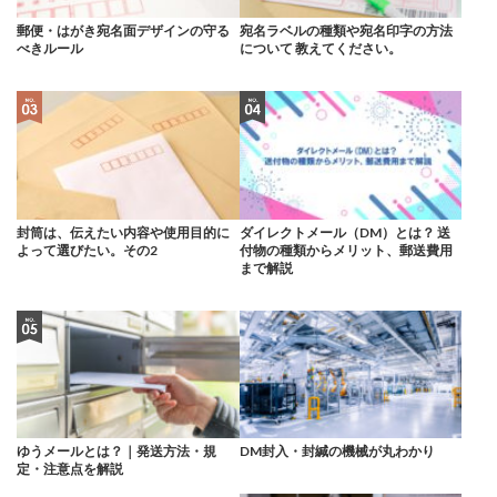
郵便・はがき宛名面デザインの守る
宛名ラベルの種類や宛名印字の方法
べきルール
について 教えてください。
封筒は、伝えたい内容や使用目的に
ダイレクトメール（DM）とは？ 送
よって選びたい。その2
付物の種類からメリット、郵送費用
まで解説
ゆうメールとは？｜発送方法・規
DM封入・封緘の機械が丸わかり
定・注意点を解説