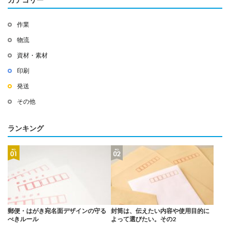
作業
物流
資材・素材
印刷
発送
その他
ランキング
郵便・はがき宛名面デザインの守る
封筒は、伝えたい内容や使用目的に
べきルール
よって選びたい。その2