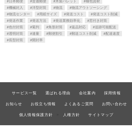
日本郵便
普通郵便
木製パレット
梱包資材
機械封入
洋型封筒
物流
物流アウトソーシング
物流センター
用紙サイズ
発送コスト
発送コスト削減
発送作業
発送方法
発送業務効率化
窓付き封筒
色付封筒
菊判
角形封筒
返品対応
追跡可能配送
透明封筒
連量
郵便割引
郵送コスト削減
配達速度
長型封筒
開封率
サービス一覧
選ばれる理由
会社案内
採用情報
お知らせ
お役立ち情報
よくあるご質問
お問い合わせ
個人情報保護方針
人権方針
サイトマップ
>