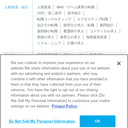
人材派遣・紹介
人材派遣
Web・ゲーム業界の転職
20代・第二新卒
新卒紹介
転職コンサルティング
エグゼクティブ転職
会計士の転職
税理士の求人・転職
顧問紹介
薬剤師の転職
看護師の求人
コメディカル求人
医師の求人
保育士の求人
無期雇用派遣
ミドル・シニア
介護の求人
法人向け
新卒採用支援
研修サービス
発送代行
We use cookies to improve your experience on our
website.We share information about your use of our website
with our advertising and analytics partners, who may
combine it with other information that you have provided to
them or that they have collected from your use of their
services. You have the right to opt out of our sharing
Copyright © Mynavi Support Corporation All rights reserved.
information about you with our partners. Please click [Do
Not Sell My Personal Information] to customize your cookie
settings on our website.
Privacy Policy
マイナビサポートなら
発送代行業務
を
ワンストップ
サポート
！
で
Do Not Sell My Personal Information
OK
お問い合わせ・お見積り
資料ダウンロード（無料）