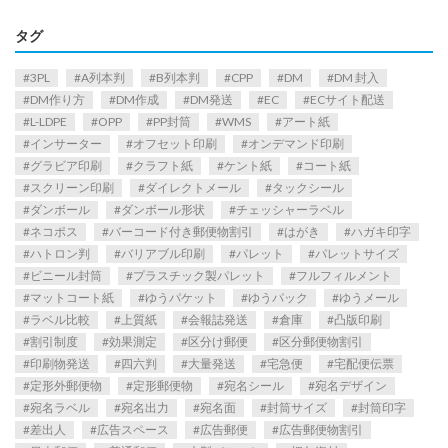
タグ
3PL
A列本判
B列本判
CPP
DM
DM 封入
DM作り方
DM作成
DM発送
EC
ECサイト配送
L-LDPE
OPP
PP封筒
WMS
アート紙
インサーター
オフセット印刷
オンデマンド印刷
グラビア印刷
クラフト紙
ケント紙
コート紙
スクリーン印刷
ダイレクトメール
タックシール
ダンボール
ダンボール形状
チェッシャーラベル
ネコポス
バーコード付き郵便物割引
はがき
ハガキ印字
ハトロン判
バリアブル印刷
パレット
パレットサイズ
ビニール封筒
プラスチック製パレット
フルフィルメント
マットコート紙
ゆうパケット
ゆうパック
ゆうメール
ラベル比較
上質紙
会報誌発送
倉庫
凸版印刷
割引制度
効果測定
区分け郵便
区分郵便物割引
印刷物発送
四六判
大量発送
宅急便
宅配便伝票
定形外郵便物
定形郵便物
宛名シール
宛名デザイン
宛名ラベル
宛名出力
宛名面
封筒サイズ
封筒印字
差出人
広告スペース
広告郵便
広告郵便物割引