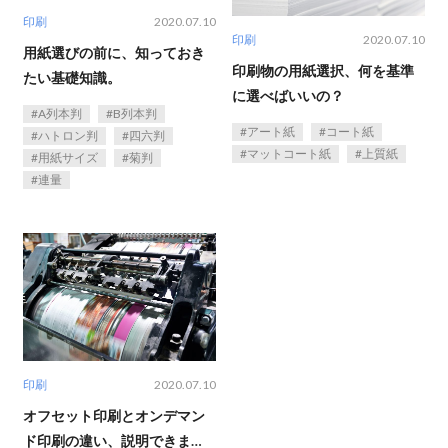
印刷
2020.07.10
印刷
2020.07.10
用紙選びの前に、知っておき
印刷物の用紙選択、何を基準
たい基礎知識。
に選べばいいの？
A列本判
B列本判
アート紙
コート紙
ハトロン判
四六判
マットコート紙
上質紙
用紙サイズ
菊判
連量
印刷
2020.07.10
オフセット印刷とオンデマン
ド印刷の違い、説明できます