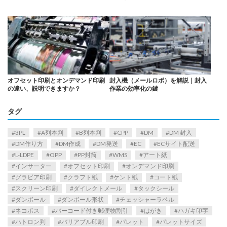
オフセット印刷とオンデマンド印刷
封入機（メールロボ）を解説｜封入
の違い、説明できますか？
作業の効率化の鍵
タグ
3PL
A列本判
B列本判
CPP
DM
DM 封入
DM作り方
DM作成
DM発送
EC
ECサイト配送
L-LDPE
OPP
PP封筒
WMS
アート紙
インサーター
オフセット印刷
オンデマンド印刷
グラビア印刷
クラフト紙
ケント紙
コート紙
スクリーン印刷
ダイレクトメール
タックシール
ダンボール
ダンボール形状
チェッシャーラベル
ネコポス
バーコード付き郵便物割引
はがき
ハガキ印字
ハトロン判
バリアブル印刷
パレット
パレットサイズ