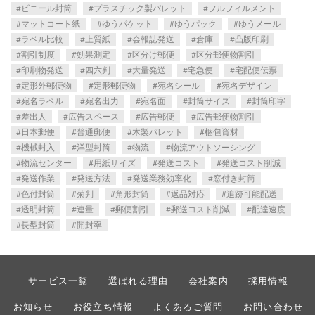
ビニール封筒
プラスチック製パレット
フルフィルメント
マットコート紙
ゆうパケット
ゆうパック
ゆうメール
ラベル比較
上質紙
会報誌発送
倉庫
凸版印刷
割引制度
効果測定
区分け郵便
区分郵便物割引
印刷物発送
四六判
大量発送
宅急便
宅配便伝票
定形外郵便物
定形郵便物
宛名シール
宛名デザイン
宛名ラベル
宛名出力
宛名面
封筒サイズ
封筒印字
差出人
広告スペース
広告郵便
広告郵便物割引
日本郵便
普通郵便
木製パレット
梱包資材
機械封入
洋型封筒
物流
物流アウトソーシング
物流センター
用紙サイズ
発送コスト
発送コスト削減
発送作業
発送方法
発送業務効率化
窓付き封筒
色付封筒
菊判
角形封筒
返品対応
追跡可能配送
透明封筒
連量
郵便割引
郵送コスト削減
配達速度
長型封筒
開封率
サービス一覧
選ばれる理由
会社案内
採用情報
お知らせ
お役立ち情報
よくあるご質問
お問い合わせ