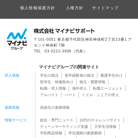
個人情報保護方針
人権方針
サイトマップ
>
〒101-0051 東京都千代田区神田神保町2丁目23番1 ア
センド神保町 7階
TEL : 03-3222-3900（代表）
マイナビグループの関連サイト
求人情報
学生の就活
留学経験者の就活
看護学生向け
医学生・研修医向け
独立・開業情報
転職・求人情報
海外求人
転職エージェント
アルバイト
パート
ミドル・シニアの求人
進路情報
高校生の進路情報
情報サービス
総合・専門ニュース
10代のチャレンジサイト
ティーンマーケティング支援
大学生活情報
学割商品情報
学生講師の家庭教師