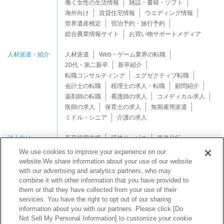
働く女性の生活情報
雑誌・書籍・ソフト
海外向け
賃貸住宅情報
ウエディング情報
世界遺産検定
宿泊予約・旅行予約
総合農業情報サイト
お買い物サポートメディア
人材派遣・紹介
人材派遣
Web・ゲーム業界の転職
20代・第二新卒
新卒紹介
転職コンサルティング
エグゼクティブ転職
会計士の転職
税理士の求人・転職
顧問紹介
薬剤師の転職
看護師の求人
コメディカル求人
医師の求人
保育士の求人
無期雇用派遣
ミドル・シニア
介護の求人
法人向け
新卒採用支援
研修サービス
発送代行
We use cookies to improve your experience on our
website.We share information about your use of our website
with our advertising and analytics partners, who may
combine it with other information that you have provided to
them or that they have collected from your use of their
services. You have the right to opt out of our sharing
Copyright © Mynavi Support Corporation All rights reserved.
information about you with our partners. Please click [Do
Not Sell My Personal Information] to customize your cookie