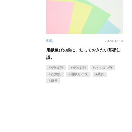
印刷
2020.07.10
用紙選びの前に、知っておきたい基礎知
識。
A列本判
B列本判
ハトロン判
四六判
用紙サイズ
菊判
連量