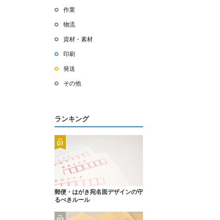
作業
物流
資材・素材
印刷
発送
その他
ランキング
郵便・はがき宛名面デザインの守
るべきルール