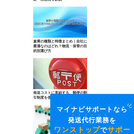
倉庫の種類と特徴まとめ｜自社に
最適なのはどれ？物流・保管の目
的別選び方
発送コストに直結する、郵便の割
引制度を使いこなす。
マイナビサポートなら
発送代行業務
を
ワンストップ
サポー
で