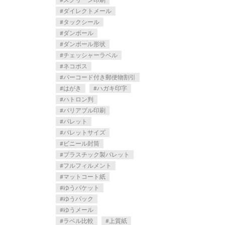
ダイレクトメール
タックシール
ダンボール
ダンボール形状
チェッシャーラベル
ネコポス
バーコード付き郵便物割引
はがき
ハガキ印字
ハトロン判
バリアブル印刷
パレット
パレットサイズ
ビニール封筒
プラスチック製パレット
フルフィルメント
マットコート紙
ゆうパケット
ゆうパック
ゆうメール
ラベル比較
上質紙