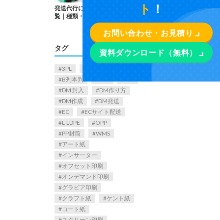
ト
！
発送代行におすすめの発送方法一
覧｜種類・特徴まとめ
お問い合わせ・お見積り
タグ
資料ダウンロード（無料）
3PL
A列本判
B列本判
CPP
DM
DM 封入
DM作り方
DM作成
DM発送
EC
ECサイト配送
L-LDPE
OPP
PP封筒
WMS
アート紙
インサーター
オフセット印刷
オンデマンド印刷
グラビア印刷
クラフト紙
ケント紙
コート紙
スクリーン印刷